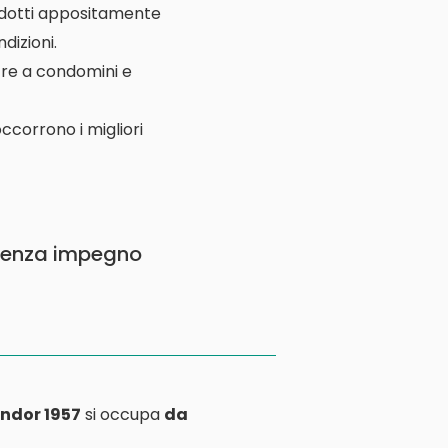
rodotti appositamente
dizioni.
ltre a condomini e
ccorrono i migliori
senza impegno
ndor 1957
si occupa
da