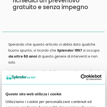
richiedici un preventivo
gratuito e senza impegno
Sperando che questo articolo vi abbia dato qualche
buono spunto, vi ricordo che
Splendor 1957
si occupa
da oltre 60 anni
di questo genere di interventi e non
solo.
Siamo anche
rivenditori di detergenti, macchinari
ed attrezzature:
tutto ciò che potrebbe servirvi,
potete trovarlo in vendita presso la nostra sede.
Contattateci qui per preventivi o anche solo per
Questo sito web utilizza i cookie
richiedere qualche informazione.
Utilizziamo i cookie per personalizzare contenuti ed
Ci vediamo al prossimo articolo.