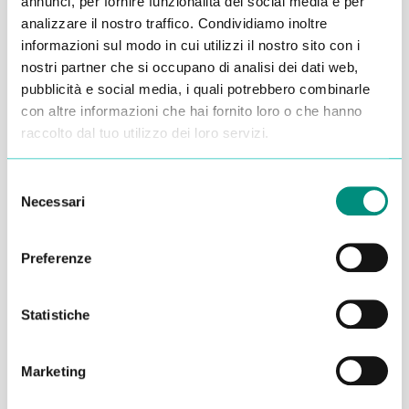
annunci, per fornire funzionalità dei social media e per
analizzare il nostro traffico. Condividiamo inoltre
Alessandro Alfonsetti
informazioni sul modo in cui utilizzi il nostro sito con i
nostri partner che si occupano di analisi dei dati web,
pubblicità e social media, i quali potrebbero combinarle
con altre informazioni che hai fornito loro o che hanno
raccolto dal tuo utilizzo dei loro servizi.
Inserisci i tuoi dati qui, ti ricontatteremo
Selezione
entro 48 ore
Necessari
del
consenso
Preferenze
Statistiche
Marketing