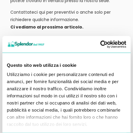
potete trovarlo in vendita presso la nostra sede.
Contattateci qui per preventivi o anche solo per
richiedere qualche informazione.
Ci vediamo al prossimo articolo.
Alessandro Alfonsetti
Questo sito web utilizza i cookie
Utilizziamo i cookie per personalizzare contenuti ed
Inserisci i tuoi dati qui, ti ricontatteremo
annunci, per fornire funzionalità dei social media e per
analizzare il nostro traffico. Condividiamo inoltre
entro 48 ore
informazioni sul modo in cui utilizzi il nostro sito con i
nostri partner che si occupano di analisi dei dati web,
pubblicità e social media, i quali potrebbero combinarle
con altre informazioni che hai fornito loro o che hanno
raccolto dal tuo utilizzo dei loro servizi.