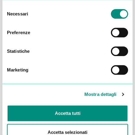
Selezione
Necessari
del
consenso
Preferenze
Statistiche
Marketing
Dichiaro di aver letto la
Privacy Policy
e acconsento al
trattamento dei miei dati per essere ricontattato
Mostra dettagli
INVIA
Accetta tutti
Accetta selezionati