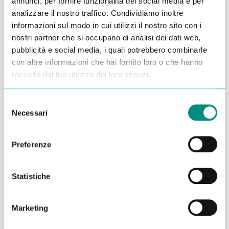
annunci, per fornire funzionalità dei social media e per
analizzare il nostro traffico. Condividiamo inoltre
Alessandro Alfonsetti
informazioni sul modo in cui utilizzi il nostro sito con i
nostri partner che si occupano di analisi dei dati web,
pubblicità e social media, i quali potrebbero combinarle
con altre informazioni che hai fornito loro o che hanno
raccolto dal tuo utilizzo dei loro servizi.
Inserisci i tuoi dati qui, ti ricontatteremo
Selezione
entro 48 ore
Necessari
del
consenso
Preferenze
Statistiche
Marketing