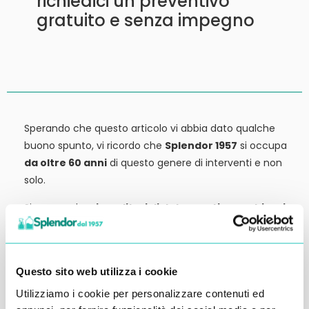
richiedici un preventivo
gratuito e senza impegno
Sperando che questo articolo vi abbia dato qualche
buono spunto, vi ricordo che
Splendor 1957
si occupa
da oltre 60 anni
di questo genere di interventi e non
solo.
Siamo anche
rivenditori di detergenti, macchinari
ed attrezzature:
tutto ciò che potrebbe servirvi,
potete trovarlo in vendita presso la nostra sede.
Contattateci qui per preventivi o anche solo per
Questo sito web utilizza i cookie
richiedere qualche informazione.
Utilizziamo i cookie per personalizzare contenuti ed
Ci vediamo al prossimo articolo.